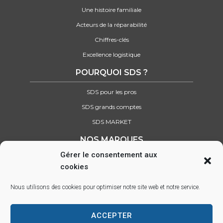
Une histoire familiale
Acteurs de la réparabilité
Chiffres-clés
Excellence logistique
POURQUOI SDS ?
SDS pour les pros
SDS grands comptes
SDS MARKET
NOS MARQUES
Gérer le consentement aux
Retrouvez tous nos partenaires
cookies
SUIVEZ-NOUS SUR :
Nous utilisons des cookies pour optimiser notre site web et notre service.
ACCEPTER