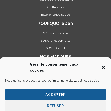
Chiffres-clés
Excellence logistique
POURQUOI SDS ?
SDS pour les pros
SDS grands comptes
SDS MARKET
NOS MARQUES
Gérer le consentement aux
Retrouvez tous nos partenaires
cookies
SUIVEZ-NOUS SUR :
Nous utilisons des cookies pour optimiser notre site web et notre service.
ACCEPTER
Parc d’activité des Lacs, 22 rue Saint-Exupéry, 33290 BLANQUEFORT –
info@sds.fr
REFUSER