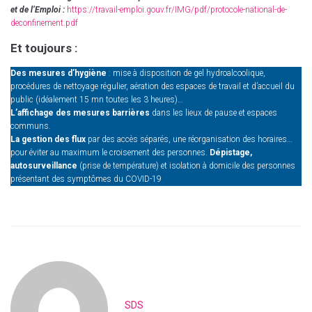
et de l’Emploi :
https://travail-emploi.gouv.fr/IMG/pdf/protocole-national-de-
deconfinement.pdf
Et toujours :
Des mesures d’hygiène
: mise à disposition de gel hydroalcoolique,
procédures de nettoyage régulier, aération des espaces de travail et d’accueil du
public (idéalement 15 mn toutes les 3 heures)…
L’affichage des mesures barrières
dans les lieux de pause et espaces
communs.
La gestion des flux
par des accès séparés, une réorganisation des horaires…
pour éviter au maximum le croisement des personnes.
Dépistage,
autosurveillance
(prise de température) et isolation à domicile des personnes
présentant des symptômes du COVID-19
SDS