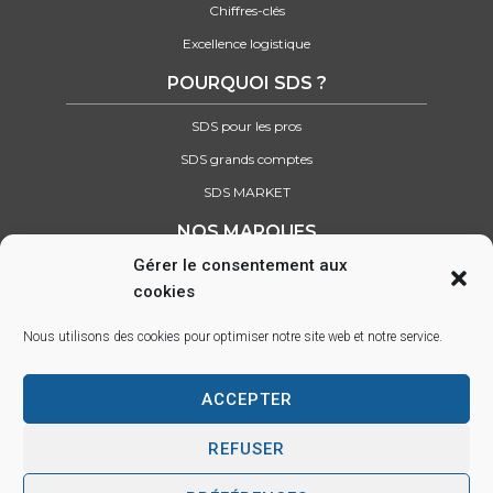
Chiffres-clés
Excellence logistique
POURQUOI SDS ?
SDS pour les pros
SDS grands comptes
SDS MARKET
NOS MARQUES
Gérer le consentement aux
Retrouvez tous nos partenaires
cookies
SUIVEZ-NOUS SUR :
Nous utilisons des cookies pour optimiser notre site web et notre service.
ACCEPTER
Parc d’activité des Lacs, 22 rue Saint-Exupéry, 33290 BLANQUEFORT –
info@sds.fr
REFUSER