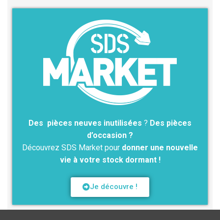
Des pièces neuves inutilisées
?
Des pièces
d’occasion ?
Découvrez SDS Market pour
donner une nouvelle
vie à votre stock dormant !
Je découvre !