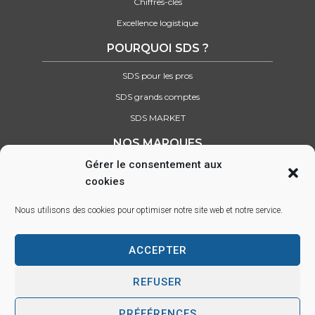
Chiffres-clés
Excellence logistique
POURQUOI SDS ?
SDS pour les pros
SDS grands comptes
SDS MARKET
NOS MARQUES
Gérer le consentement aux
Retrouvez tous nos partenaires
cookies
SUIVEZ-NOUS SUR :
Nous utilisons des cookies pour optimiser notre site web et notre service.
ACCEPTER
Parc d’activité des Lacs, 22 rue Saint-Exupéry, 33290 BLANQUEFORT –
info@sds.fr
REFUSER
PRÉFÉRENCES