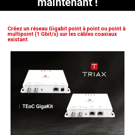
maintenant !
Créez un réseau Gigabit point à point ou point à
multipoint (1 Gbit/s) sur les câbles coaxiaux
existant