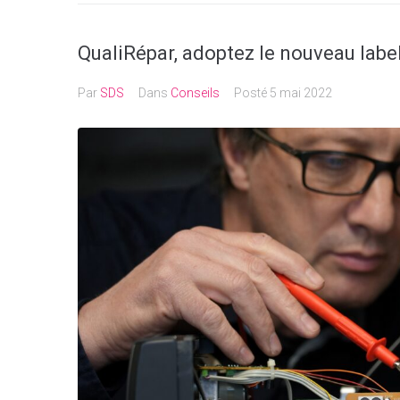
QualiRépar, adoptez le nouveau label
Par
SDS
Dans
Conseils
Posté
5 mai 2022