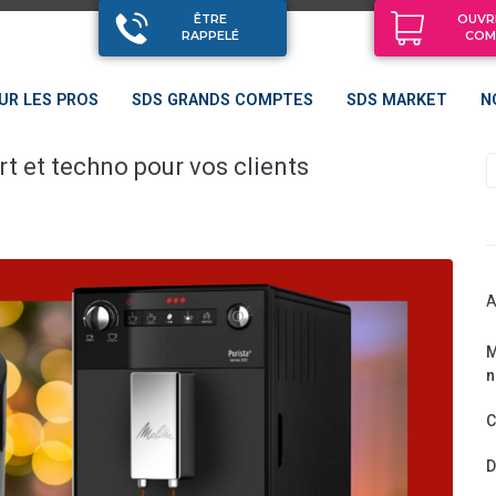
ÊTRE
OUVR
RAPPELÉ
COM
UR LES PROS
SDS GRANDS COMPTES
SDS MARKET
N
rt et techno pour vos clients
A
M
n
C
D