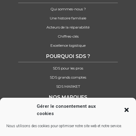
Qui sommes-nous ?
Une histoire familiale
Acteurs de la réparabilité
Chiffres-clés
Excellence logistique
POURQUOI SDS ?
SDS pour les pros
SDS grands comptes
SDS MARKET
NOS MARQUES
Gérer le consentement aux
Retrouvez tous nos partenaires
cookies
SUIVEZ-NOUS SUR :
Nous utilisons des cookies pour optimiser notre site web et notre service.