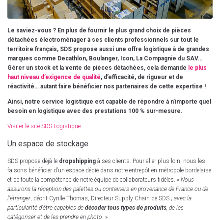
Le saviez-vous ? En plus de fournir le plus grand choix de pièces
détachées électroménager à ses clients professionnels sur tout le
territoire français, SDS propose aussi une offre logistique à de grandes
marques comme Decathlon, Boulanger, Icon, La Compagnie du SAV…
Gérer un stock et la vente de pièces détachées, cela demande
le plus
haut niveau d’exigence de qualité
, d’efficacité, de rigueur et de
réactivité… autant faire bénéficier nos partenaires de cette expertise !
Ainsi, notre service logistique est capable de répondre à n’importe quel
besoin en logistique avec des prestations 100 % sur-mesure.
Visiter le site SDS Logistique
Un espace de stockage
SDS propose déjà le
dropshipping
à ses clients. Pour aller plus loin, nous les
faisons bénéficier d’un espace dédié dans notre entrepôt en métropole bordelaise
et de toute la compétence de notre équipe de collaborateurs fidèles. «
Nous
assurons la réception des palettes ou containers en provenance de France ou de
l’étranger
, décrit Cyrille Thomas, Directeur Supply Chain de SDS ;
avec la
particularité d’être capables de
décoder tous types de produits
, de les
catégoriser et de les prendre en photo
. »