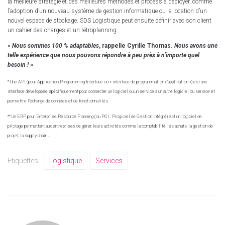
la meilleure stratégie et des meilleures méthodes et process à déployer, comme
l’adoption d’un nouveau système de gestion informatique ou la location d’un
nouvel espace de stockage. SDS Logistique peut ensuite définir avec son client
un cahier des charges et un rétroplanning.
«
Nous sommes 100 % adaptables
, rappelle Cyrille Thomas.
Nous avons une
telle expérience que nous pouvons répondre à peu près à n’importe quel
besoin !
»
* Une API (pour Application Programming Interface ou « interface de programmation d’application ») est une
interface développée spécifiquement pour connecter un logiciel ou un service à un autre logiciel ou service et
permettre l’échange de données et de fonctionnalités.
** Un ERP pour Enterprise Resource Planning (ou PGI : Progiciel de Gestion Intégré) est un logiciel de
pilotage permettant aux entreprises de gérer leurs activités comme la comptabilité, les achats, la gestion de
projet, la supply chain…
Etiquettes:
Logistique
Services