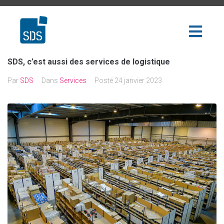
SDS, c’est aussi des services de logistique
Par
SDS
Dans
Services
Posté
24 janvier 2023