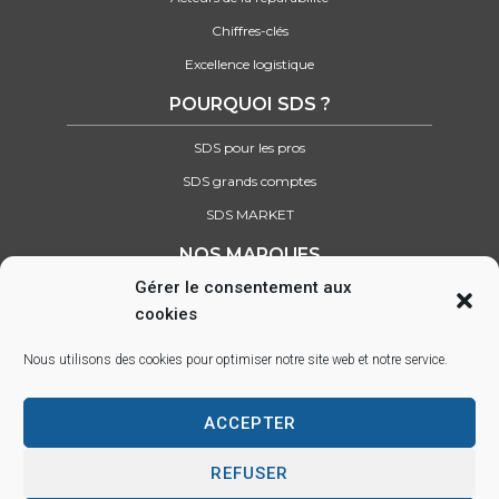
Chiffres-clés
Excellence logistique
POURQUOI SDS ?
SDS pour les pros
SDS grands comptes
SDS MARKET
NOS MARQUES
Gérer le consentement aux
Retrouvez tous nos partenaires
cookies
SUIVEZ-NOUS SUR :
Nous utilisons des cookies pour optimiser notre site web et notre service.
ACCEPTER
Parc d’activité des Lacs, 22 rue Saint-Exupéry, 33290 BLANQUEFORT –
info@sds.fr
REFUSER