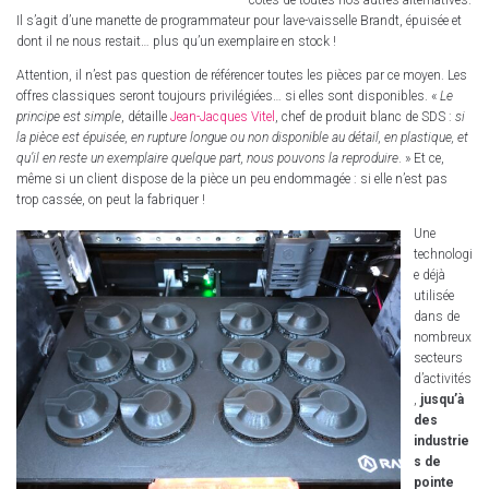
côtés de toutes nos autres alternatives.
Il s’agit d’une manette de programmateur pour lave-vaisselle Brandt, épuisée et
dont il ne nous restait… plus qu’un exemplaire en stock !
Attention, il n’est pas question de référencer toutes les pièces par ce moyen. Les
offres classiques seront toujours privilégiées… si elles sont disponibles. «
Le
principe est simple
, détaille
Jean-Jacques Vitel
, chef de produit blanc de SDS :
si
la pièce est épuisée, en rupture longue ou non disponible au détail, en plastique, et
qu’il en reste un exemplaire quelque part, nous pouvons la reproduire
. » Et ce,
même si un client dispose de la pièce un peu endommagée : si elle n’est pas
trop cassée, on peut la fabriquer !
Une
technologi
e déjà
utilisée
dans de
nombreux
secteurs
d’activités
,
jusqu’à
des
industrie
s de
pointe