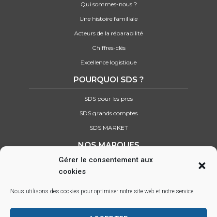
Qui sommes-nous ?
Une histoire familiale
Acteurs de la réparabilité
Chiffres-clés
Excellence logistique
POURQUOI SDS ?
SDS pour les pros
SDS grands comptes
SDS MARKET
NOS MARQUES
Gérer le consentement aux
Retrouvez tous nos partenaires
cookies
SUIVEZ-NOUS SUR :
Nous utilisons des cookies pour optimiser notre site web et notre service.