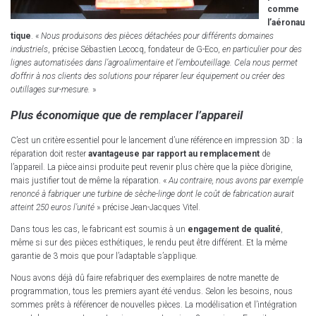
comme
l’aéronau
tique
. «
Nous produisons des pièces détachées pour différents domaines
industriels
, précise Sébastien Lecocq, fondateur de G-Eco,
en particulier pour des
lignes automatisées dans l’agroalimentaire et l’embouteillage. Cela nous permet
d’offrir à nos clients des solutions pour réparer leur équipement ou créer des
outillages sur-mesure.
»
Plus économique que de remplacer l’appareil
C’est un critère essentiel pour le lancement d’une référence en impression 3D : la
réparation doit rester
avantageuse par rapport au remplacement
de
l’appareil. La pièce ainsi produite peut revenir plus chère que la pièce d’origine,
mais justifier tout de même la réparation. «
Au contraire, nous avons par exemple
renoncé à fabriquer une turbine de sèche-linge dont le coût de fabrication aurait
atteint 250 euros l’unité
» précise Jean-Jacques Vitel.
Dans tous les cas, le fabricant est soumis à un
engagement de qualité
,
même si sur des pièces esthétiques, le rendu peut être différent. Et la même
garantie de 3 mois que pour l’adaptable s’applique.
Nous avons déjà dû faire refabriquer des exemplaires de notre manette de
programmation, tous les premiers ayant été vendus. Selon les besoins, nous
sommes prêts à référencer de nouvelles pièces. La modélisation et l’intégration