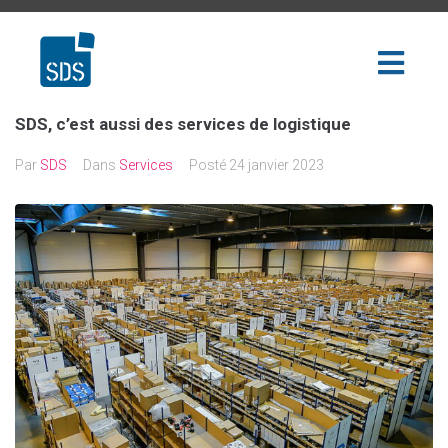
SDS, c’est aussi des services de logistique
Par
SDS
Dans
Services
Posté
24 janvier 2023